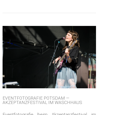
EVENTFOTOGRAFIE POTSDAM —
AKZEPTANZFESTIVAL IM WASCHHAUS
Eventfotografie beim Akzeptanzfestival im